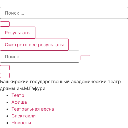
Перейти
Search
к
...
содержимому
Результаты
Смотреть все результаты
Башкирский государственный академический театр
драмы им.М.Гафури
Театр
Афиша
Театральная весна
Спектакли
Новости