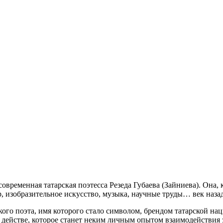
овременная татарская поэтесса Резеда Губаева (Зайниева). Она, 
тр, изобразительное искусство, музыка, научные труды… век наза
кого поэта, имя которого стало символом, брендом татарской нац
действе, которое станет неким личным опытом взаимодействия зд