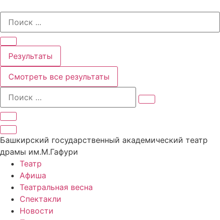
Перейти
Search
к
...
содержимому
Результаты
Смотреть все результаты
Башкирский государственный академический театр
драмы им.М.Гафури
Театр
Афиша
Театральная весна
Спектакли
Новости