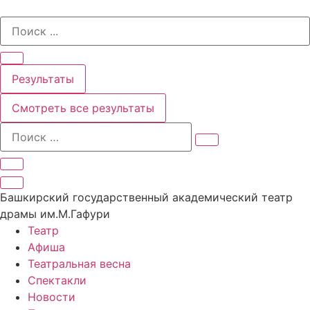
Перейти
Search
к
...
содержимому
Результаты
Смотреть все результаты
Башкирский государственный академический театр
драмы им.М.Гафури
Театр
Афиша
Театральная весна
Спектакли
Новости