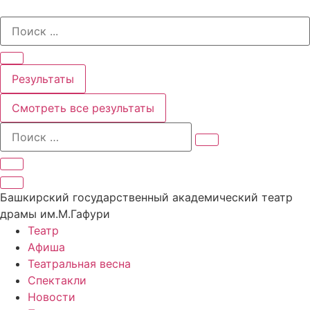
Перейти
Search
к
...
содержимому
Результаты
Смотреть все результаты
Башкирский государственный академический театр
драмы им.М.Гафури
Театр
Афиша
Театральная весна
Спектакли
Новости