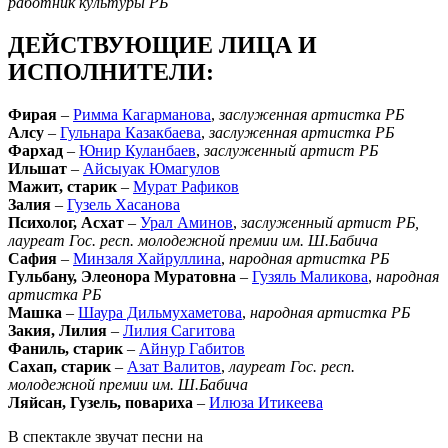
работник культуры РБ
ДЕЙСТВУЮЩИЕ ЛИЦА И
ИСПОЛНИТЕЛИ:
Фирая
–
Римма Кагарманова
,
заслуженная артистка РБ
Алсу
–
Гульнара Казакбаева
,
заслуженная артистка РБ
Фархад
–
Юнир Куланбаев
,
заслуженный артист РБ
Ильшат
–
Айсыуак Юмагулов
Мажит, старик
–
Мурат Рафиков
Залия
–
Гузель Хасанова
Психолог, Асхат
–
Урал Аминов
,
заслуженный артист РБ,
лауреат Гос. респ. молодежной премии им. Ш.Бабича
Сафия
–
Минзаля Хайруллина
,
народная артистка РБ
Гульбану, Элеонора Муратовна
–
Гузяль Маликова
,
народная
артистка РБ
Машка
–
Шаура Дильмухаметова
,
народная артистка РБ
Закия, Лилия
–
Лилия Сагитова
Фаниль, старик
–
Айнур Габитов
Сахап, старик
–
Азат Валитов
,
лауреат Гос. респ.
молодежной премии им. Ш.Бабича
Ляйсан, Гузель, повариха
–
Илюза Итикеева
В спектакле звучат песни на