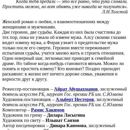
Когда тебя предали — это все равно, что руки сломали.
Простить можно, но вот обнять уже никогда не получится».
Л.Н.Толстой
Женский роман о любви, о взаимоотношениях между
женщинами и мужчинами.
Две героини, две судьбы. Каждая из них была счастлива до
тех пор, пока не узнала об измене мужа. Алсу своими глазами
видит измену мужа, а Фирая узнает о предательстве мужа
только после его смерти. Героини вместе переживают
испытания судьбы, учатся заново жить и строить отношения.
Один неверный шаг, легкомыслие приводят к семейной
драме. Но тайное когда-нибудь становится явным. Можно ли
понять и простить измену? Кто виноват? Поздно приходит
раскаяние: в жизни нет ничего дороже семьи, уважения и
верности друг к другу.
Режиссер-постановщик –
Айрат Абушахманов
,
заслуженный
деятель искусств РБ, лауреат Гос. премии РБ им. С.Юлаева
Художник-постановщик –
Альберт Нестеров
, з
аслуженный
деятель искусств РБ, лауреат Гос. премии РБ им. С.Юлаева
Композитор –
Рамис Хакимов
Художник по гриму –
Дилара Ласыгина
Художник по свету –
Ильшат Саяхов
Автор инсценировки –
Динара Каюмова
,
заслуженный