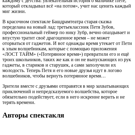
каждому с детства: увлекательная история о мальчике Пете,
который откладывал всё «на потом», учит нас ценить каждый
миг жизни.
В красочном спектакле Башдрамтеатра старая сказка
переделана на новый лад: третьеклассник Петя Зубов,
профессиональный геймер по нику Зубр, вечно опаздывает и
впустую тратит своё драгоценное время – не может
оторваться от гаджетов. И вот однажды время утекает от Пети
к злым волшебникам, которые с помощью приложения
«ЛОСТ ТАЙМ» («Потерянное время») превратили его и ещё
троих школьников, таких же как и он не выпускающих из рук
гаджеты, в стариков и старушек, а сами заполучили их
молодость. Теперь Петя и его новые друзья идут в логово
волшебников, чтобы вернуть потерянное время…
Зрители вместе с друзьями отправятся в мир захватывающих
приключений и непредсказуемого волшебства, которое
обязательно подействует, если в него искренне верить и не
терять времени.
Авторы спектакля