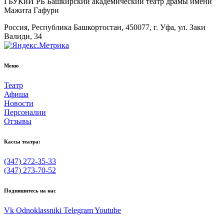
ГБУКиИ РБ Башкирский академический театр драмы имени
Мажита Гафури
Россия, Республика Башкортостан, 450077, г. Уфа, ул. Заки
Валиди, 34
Меню
Театр
Афиша
Новости
Персоналии
Отзывы
Кассы театра:
(347) 272-35-33
(347) 273-70-52
Подпишитесь на нас
Vk
Odnoklassniki
Telegram
Youtube