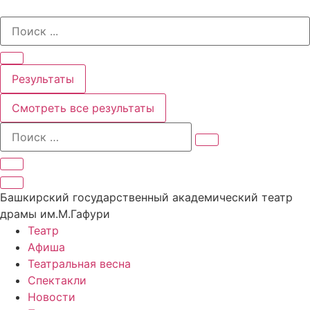
Перейти
Search
к
...
содержимому
Результаты
Смотреть все результаты
Башкирский государственный академический театр
драмы им.М.Гафури
Театр
Афиша
Театральная весна
Спектакли
Новости