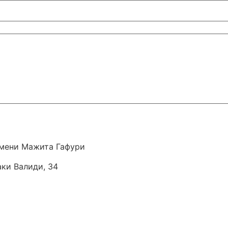
мени Мажита Гафури
аки Валиди, 34