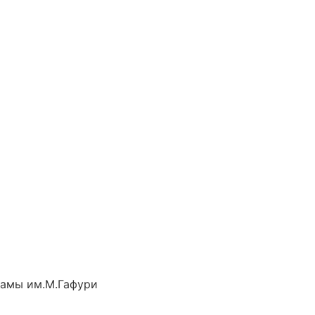
рамы им.М.Гафури