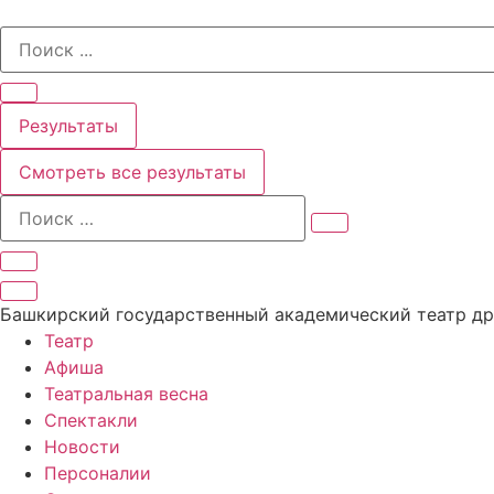
Перейти
Search
к
...
содержимому
Результаты
Смотреть все результаты
Башкирский государственный академический театр д
Театр
Афиша
Театральная весна
Спектакли
Новости
Персоналии