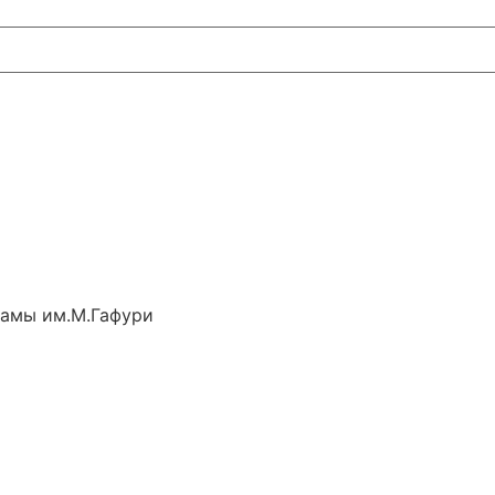
рамы им.М.Гафури