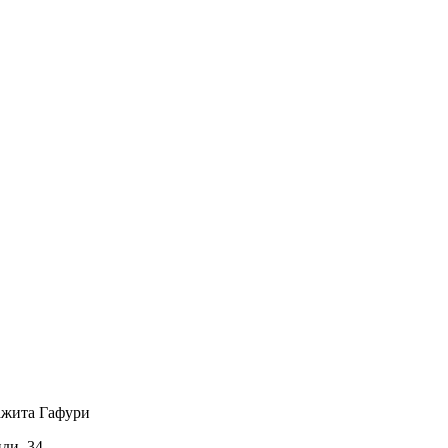
ажита Гафури
иди, 34