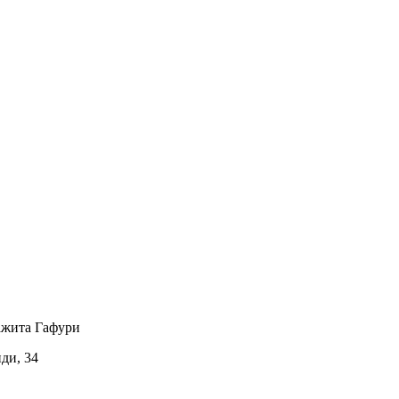
ажита Гафури
иди, 34