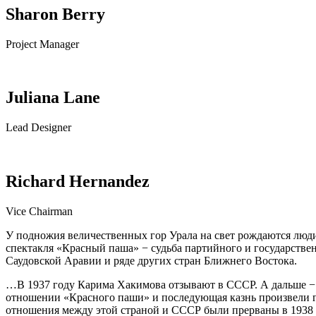
Sharon Berry
Project Manager
Juliana Lane
Lead Designer
Richard Hernandez
Vice Chairman
У подножия величественных гор Урала на свет рождаются люди,
спектакля «Красный паша» − судьба партийного и государств
Саудовской Аравии и ряде других стран Ближнего Востока.
…В 1937 году Карима Хакимова отзывают в СССР. А дальше − о
отношении «Красного паши» и последующая казнь произвели г
отношения между этой страной и СССР были прерваны в 1938 г