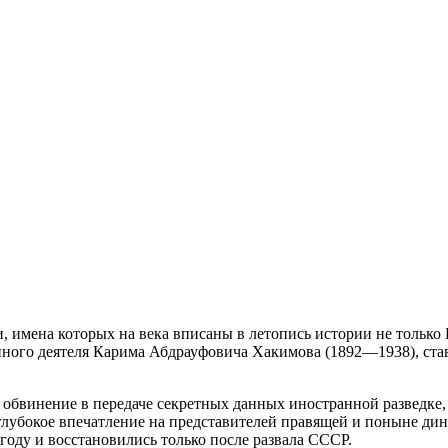
 имена которых на века вписаны в летопись истории не только 
енного деятеля Карима Абдрауфовича Хакимова (1892—1938), с
бвинение в передаче секретных данных иностранной разведке, р
лубокое впечатление на представителей правящей и поныне ди
оду и восстановились только после развала СССР.