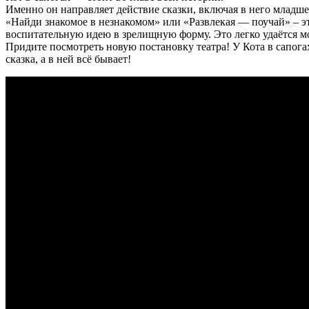
Именно он направляет действие сказки, включая в него младше
«Найди знакомое в незнакомом» или «Развлекая — поучай» – э
воспитательную идею в зрелищную форму. Это легко удаётся м
Придите посмотреть новую постановку театра! У Кота в сапогах
сказка, а в ней всё бывает!