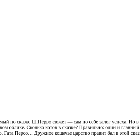
омый по сказке Ш.Перро сюжет — сам по себе залог успеха. Но 
ом облике. Сколько котов в сказке? Правильно: один и главный 
чо, Гата Персо… Дружное кошачье царство правит бал в этой с