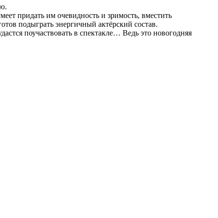
ю.
меет придать им очевидность и зримость, вместить
готов подыграть энергичный актёрский состав.
 удастся поучаствовать в спектакле… Ведь это новогодняя