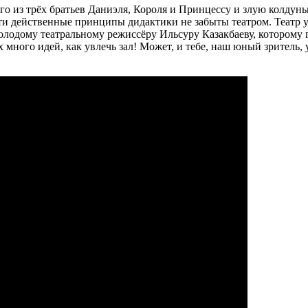
го из трёх братьев Даниэля, Короля и Принцессу и злую колдунь
ти действенные принципы дидактики не забыты театром. Театр у
олодому театральному режиссёру Ильсуру Казакбаеву, которому 
 много идей, как увлечь зал! Может, и тебе, наш юный зритель,