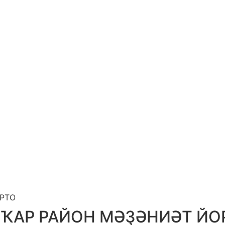
ОРТО
СҠАР РАЙОН МӘҘӘНИӘТ ЙО