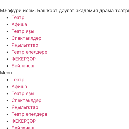
Skip
to
М.Ғафури исем. Башҡорт дәүләт академия драма теат
content
Театр
Афиша
Театр яҙы
Спектаклдәр
Яңылыҡтар
Театр әһелдәре
ФЕКЕРҘӘР
Бәйләнеш
Menu
Театр
Афиша
Театр яҙы
Спектаклдәр
Яңылыҡтар
Театр әһелдәре
ФЕКЕРҘӘР
Бәйләнеш