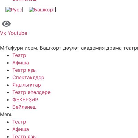
Vk
Youtube
М.Ғафури исем. Башҡорт дәүләт академия драма теат
Театр
Афиша
Театр яҙы
Спектаклдәр
Яңылыҡтар
Театр әһелдәре
ФЕКЕРҘӘР
Бәйләнеш
Menu
Театр
Афиша
Театр яҙы