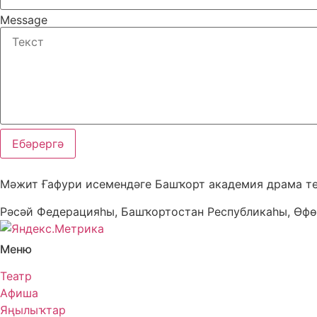
Message
Ебәрергә
Мәжит Ғафури исемендәге Башҡорт академия драма т
Рәсәй Федерацияһы, Башҡортостан Республикаһы, Өфө
Меню
Театр
Афиша
Яңылыҡтар