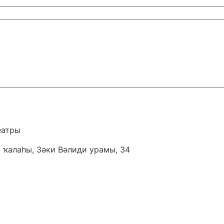
еатры
 ҡалаһы, Зәки Вәлиди урамы, 34