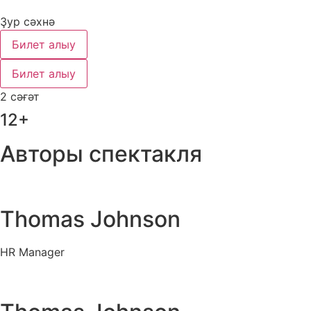
Ҙур сәхнә
Билет алыу
Билет алыу
2 сәғәт
12+
Авторы спектакля
Thomas Johnson
HR Manager