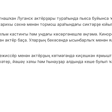
атнашҡан Луганск актёрҙары тураһында пьеса буйынса 
арихы сәхнә менән тормош араһындағы сиктәрҙе юйып,
ильм кастингы һәм ундағы көсөргәнешле әңгәмә. Кин
лған актёр баҫа. Уларҙың бәхәсендә ысынбарлыҡ менән 
Режиссёр менән актёрҙың көтмәгәндә киҫешкән яҙмыш
 хәтер, йәшәү хаҡы һәм һынауҙар алдында кеше булып 