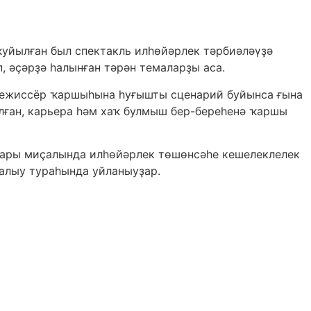
ҡуйылған был спектакль илһөйәрлек тәрбиәләүҙә
 әҫәрҙә һалынған тәрән темаларҙы аса.
орежиссёр ҡаршыһына һуғышты сценарий буйынса ғына
ялған, карьера һәм хаҡ булмыш бер-береһенә ҡаршы
тары миҫалында илһөйәрлек төшөнсәһе кешелеклелек
ҡалыу тураһында уйланыуҙар.