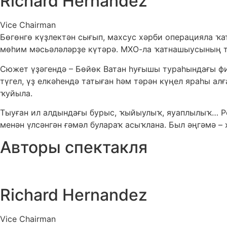
Richard Hernandez
Vice Chairman
Бөгөнгө күҙлектән сығып, махсус хәрби операцияла ҡ
мөһим мәсьәләләрҙе күтәрә. МХО-ла ҡатнашыусының т
Сюжет үҙәгендә – Бөйөк Ватан һуғышы тураһындағы ф
түгел, үҙ елкәһендә татыған һәм тәрән күңел яраһы а
ҡуйыла.
Тыуған ил алдындағы бурыс, ҡыйыулыҡ, яуаплылыҡ… 
менән үлсәнгән ғәмәл булараҡ асыҡлана. Был әңгәмә –
Авторы спектакля
Richard Hernandez
Vice Chairman