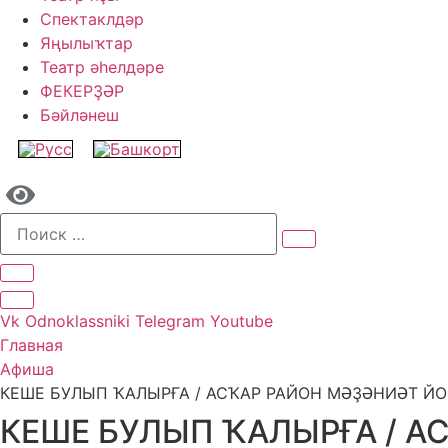
Спектаклдәр
Яңылыҡтар
Театр әһелдәре
ФЕКЕРҘӘР
Бәйләнеш
Vk
Odnoklassniki
Telegram
Youtube
Главная
Афиша
КЕШЕ БУЛЫП ҠАЛЫРҒА / АСҠАР РАЙОН МӘҘӘНИӘТ Й
КЕШЕ БУЛЫП ҠАЛЫРҒА / А