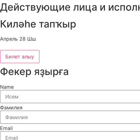
Действующие лица и испол
Киләһе тапҡыр
Апрель 28 Шш
Билет алыу
Фекер яҙырға
Name
Фамилия
Email