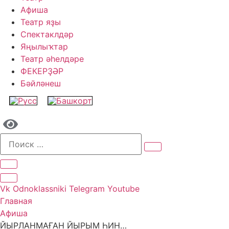
Афиша
Театр яҙы
Спектаклдәр
Яңылыҡтар
Театр әһелдәре
ФЕКЕРҘӘР
Бәйләнеш
Vk
Odnoklassniki
Telegram
Youtube
Главная
Афиша
ЙЫРЛАНМАҒАН ЙЫРЫМ ҺИН…