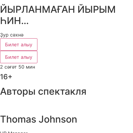
ЙЫРЛАНМАҒАН ЙЫРЫМ
ҺИН…
Ҙур сәхнә
Билет алыу
Билет алыу
2 сәғәт 50 мин
16+
Авторы спектакля
Thomas Johnson