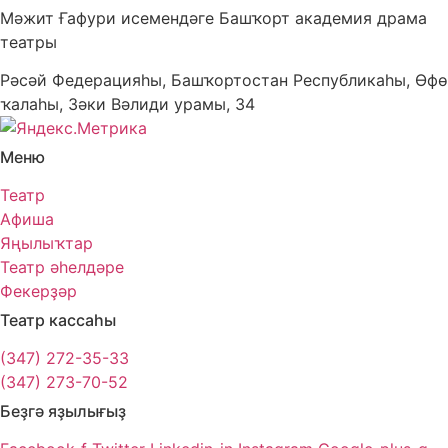
Мәжит Ғафури исемендәге Башҡорт академия драма
театры
Рәсәй Федерацияһы, Башҡортостан Республикаһы, Өфө
ҡалаһы, Зәки Вәлиди урамы, 34
Меню
Театр
Афиша
Яңылыҡтар
Театр әһелдәре
Фекерҙәр
Театр кассаһы
(347) 272-35-33
(347) 273-70-52
Беҙгә яҙылығыҙ