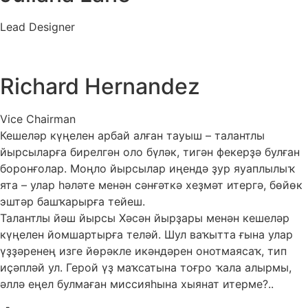
Lead Designer
Richard Hernandez
Vice Chairman
Кешеләр күңелен арбай алған тауыш – талантлы
йырсыларға бирелгән оло бүләк, тигән фекерҙә булған
боронғолар. Моңло йырсылар иңендә ҙур яуаплылыҡ
ята – улар һәләте менән сәнғәткә хеҙмәт итергә, бөйөк
эштәр башҡарырға тейеш.
Талантлы йәш йырсы Хәсән йырҙары менән кешеләр
күңелен йомшартырға теләй. Шул ваҡытта ғына улар
үҙҙәренең изге йөрәкле икәндәрен онотмаясаҡ, тип
иҫәпләй ул. Герой үҙ маҡсатына тоғро ҡала алырмы,
әллә еңел булмаған миссияһына хыянат итерме?..