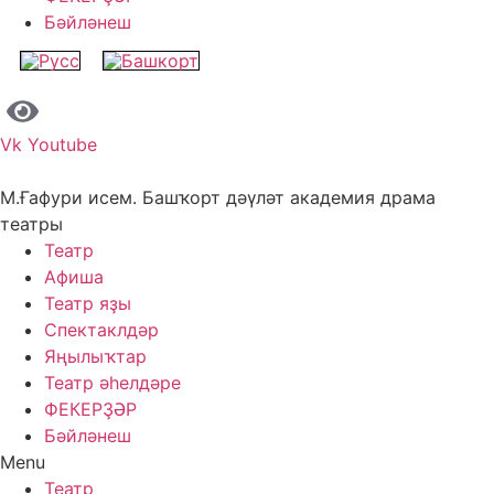
Бәйләнеш
Vk
Youtube
М.Ғафури исем. Башҡорт дәүләт академия драма
театры
Театр
Афиша
Театр яҙы
Спектаклдәр
Яңылыҡтар
Театр әһелдәре
ФЕКЕРҘӘР
Бәйләнеш
Menu
Театр