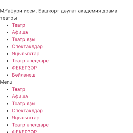
Skip
to
М.Ғафури исем. Башҡорт дәүләт академия драма
content
театры
Театр
Афиша
Театр яҙы
Спектаклдәр
Яңылыҡтар
Театр әһелдәре
ФЕКЕРҘӘР
Бәйләнеш
Menu
Театр
Афиша
Театр яҙы
Спектаклдәр
Яңылыҡтар
Театр әһелдәре
ФЕКЕРҘӘР