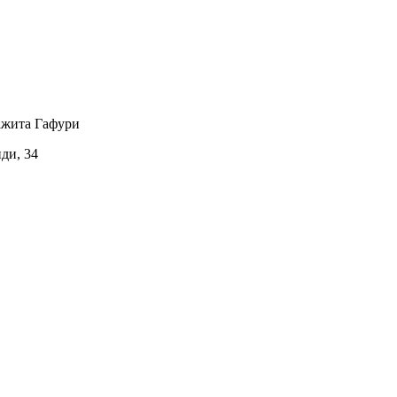
ажита Гафури
иди, 34