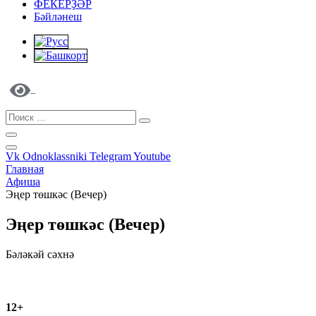
ФЕКЕРҘӘР
Бәйләнеш
Vk
Odnoklassniki
Telegram
Youtube
Главная
Афиша
Эңер төшкәс (Вечер)
Эңер төшкәс (Вечер)
Бәләкәй сәхнә
Нет билетов
Нет билетов
12+