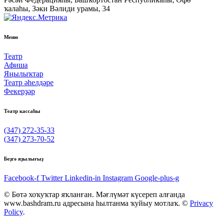
ҡалаһы, Зәки Вәлиди урамы, 34
Меню
Театр
Афиша
Яңылыҡтар
Театр әһелдәре
Фекерҙәр
Театр кассаһы
(347) 272-35-33
(347) 273-70-52
Беҙгә яҙылығыҙ
Facebook-f
Twitter
Linkedin-in
Instagram
Google-plus-g
© Бөтә хоҡуҡтар яҡланған. Мәғлүмәт күсереп алғанда
www.bashdram.ru адресына һылтанма ҡуйыу мотлаҡ. ©
Privacy
Policy
.