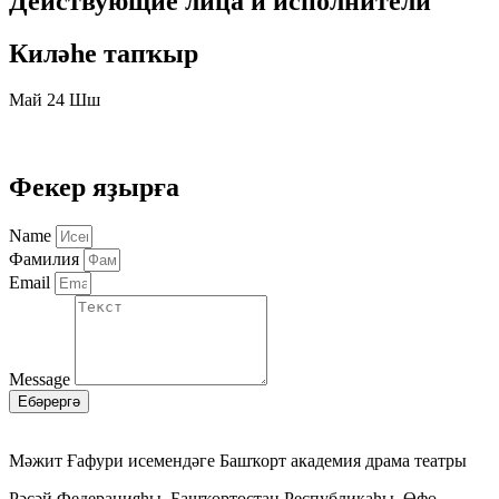
Действующие лица и исполнители
Киләһе тапҡыр
Май 24 Шш
Нет билетов
Фекер яҙырға
Name
Фамилия
Email
Message
Ебәрергә
Мәжит Ғафури исемендәге Башҡорт академия драма театры
Рәсәй Федерацияһы, Башҡортостан Республикаһы, Өфө