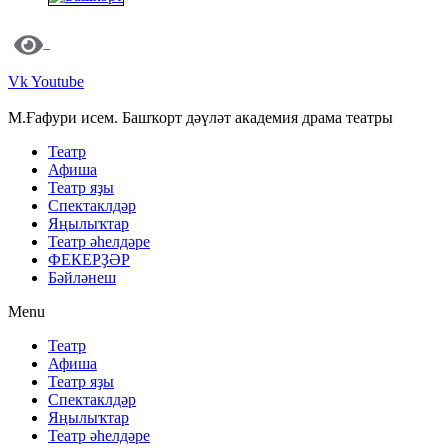
Vk
Youtube
М.Ғафури исем. Башҡорт дәүләт академия драма театры
Театр
Афиша
Театр яҙы
Спектаклдәр
Яңылыҡтар
Театр әһелдәре
ФЕКЕРҘӘР
Бәйләнеш
Menu
Театр
Афиша
Театр яҙы
Спектаклдәр
Яңылыҡтар
Театр әһелдәре