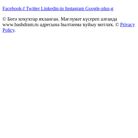
Facebook-f
Twitter
Linkedin-in
Instagram
Google-plus-g
© Бөтә хоҡуҡтар яҡланған. Мәғлүмәт күсереп алғанда
www.bashdram.ru адресына һылтанма ҡуйыу мотлаҡ. ©
Privacy
Policy
.