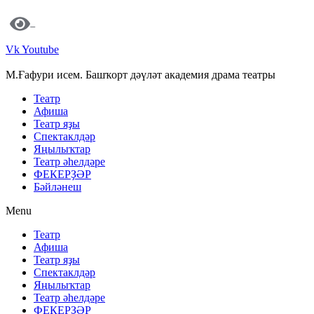
Vk
Youtube
М.Ғафури исем. Башҡорт дәүләт академия драма театры
Театр
Афиша
Театр яҙы
Спектаклдәр
Яңылыҡтар
Театр әһелдәре
ФЕКЕРҘӘР
Бәйләнеш
Menu
Театр
Афиша
Театр яҙы
Спектаклдәр
Яңылыҡтар
Театр әһелдәре
ФЕКЕРҘӘР