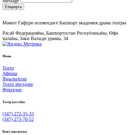
Message
Ебәрергә
Мәжит Ғафури исемендәге Башҡорт академия драма театры
Рәсәй Федерацияһы, Башҡортостан Республикаһы, Өфө
ҡалаһы, Зәки Вәлиди урамы, 34
Меню
Театр
Афиша
Яңылыҡтар
Театр әһелдәре
Фекерҙәр
Театр кассаһы
(347) 272-35-33
(347) 273-70-52
Беҙгә яҙылығыҙ