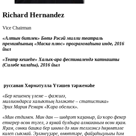
Richard Hernandez
Vice Chairman
«Алтын битлек» Бөтә Рәсәй милли театраль
премияһының «Маска плюс» программаһына инде, 2016
йыл
«Театр кешеһе» Халыҡ-ара фестивалендә ҡатнашты
(Силәбе ҡалаһы), 2016 йыл
руссанан Хөрмәтулла Үтәшев тәржемәһе
«Бер кешенең үлеме – фажиғә,
миллиондарса халы
ҡ
тың һәләкәте – статистика»
Эрих Мария Ремарк «
Ҡ
ара обелиск».
«Мин етдимен. Мин дан — шөһрәт ҡаҙаныр, йә ҡоро фекер
еткерер өсөн түгел, ә яҙмай булдыра алмағаным өсөн яҙам.
Яҙам, сөнки башҡа бер шөғөл дә мин теләгәнсә һөҙөмтәле
килеп сыҡмай. Эҙләнеүҙәре, өмөттәре, файҙаһыҙлығы һәм