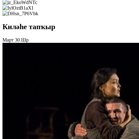
Киләһе тапҡыр
Март 30 Шр