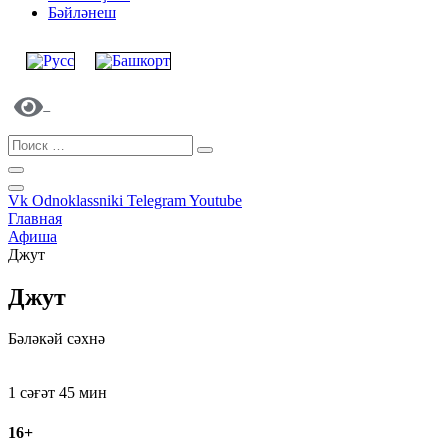
Бәйләнеш
Vk
Odnoklassniki
Telegram
Youtube
Главная
Афиша
Джут
Джут
Бәләкәй сәхнә
Нет билетов
Нет билетов
1 сәғәт 45 мин
16+