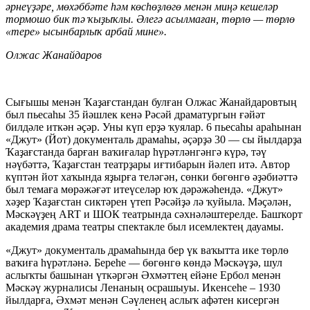
әрнеүҙәре, мөхәббәте һәм көсһөҙлөгө менән миңә кешеләр
тормошо бик тә ҡыҙыҡлы. Әлегә асылмаған, төрлө — төрлө
«тере» ысынбарлыҡ арбай мине».
Олжас Жанайдаров
Сығышы менән Ҡаҙағстандан булған Олжас Жанайдаровтың
был пьесаһы 35 йәшлек кенә Рәсәй драматургын ғәйәт
билдәле иткән әҫәр. Уны күп ерҙә ҡуялар. 6 пьесаһы араһынан
«Джут» (Йот) документаль драмаһы, әҫәрҙә 30 — сы йылдарҙа
Ҡаҙағстанда барған ваҡиғалар һүрәтләнгәнгә күрә, тәү
нәүбәттә, Ҡаҙағстан театрҙары иғтибарын йәлеп итә. Автор
күптән йот хаҡында яҙырға теләгән, сөнки бөгөнгө әҙәбиәттә
был темаға мөрәжәғәт итеүселәр юҡ дәрәжәһендә. «Джут»
хәҙер Ҡаҙағстан сиктәрен үтеп Рәсәйҙә лә ҡуйыла. Мәҫәлән,
Мәскәүҙең ART и ШОК театрында сәхнәләштерелде. Башҡорт
академия драма театры спектакле был исемлектең дауамы.
«Джут» документаль драмаһында бер үк ваҡытта ике төрлө
ваҡиға һүрәтләнә. Береһе — бөгөнгө көндә Мәскәүҙә, шул
аслыҡты башынан үткәргән Әхмәттең ейәне Ербол менән
Мәскәү журналисы Ленаның осрашыуы. Икенсеһе – 1930
йылдарға, Әхмәт менән Сәүленең аслыҡ афәтен кисергән