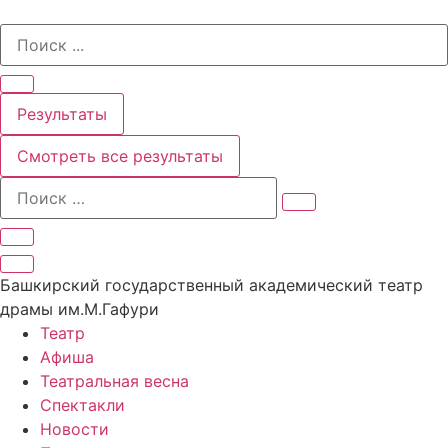
Перейти
Search
к
...
содержимому
Результаты
Смотреть все результаты
Башкирский государственный академический театр
драмы им.М.Гафури
Театр
Афиша
Театральная весна
Спектакли
Новости