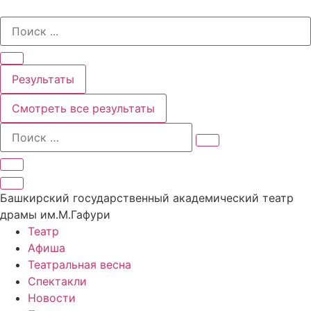
Перейти
Search
к
...
содержимому
Результаты
Смотреть все результаты
Башкирский государственный академический театр
драмы им.М.Гафури
Театр
Афиша
Театральная весна
Спектакли
Новости