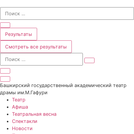
Перейти
Search
к
...
содержимому
Результаты
Смотреть все результаты
Башкирский государственный академический театр
драмы им.М.Гафури
Театр
Афиша
Театральная весна
Спектакли
Новости