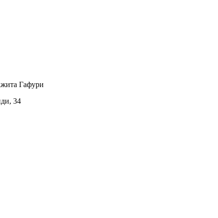
ажита Гафури
иди, 34