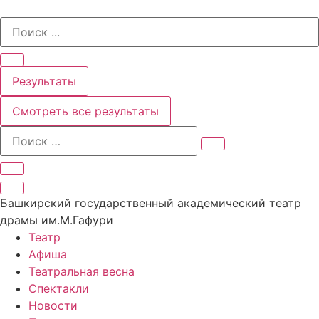
Перейти
Search
к
...
содержимому
Результаты
Смотреть все результаты
Башкирский государственный академический театр
драмы им.М.Гафури
Театр
Афиша
Театральная весна
Спектакли
Новости