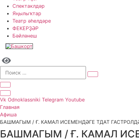
Спектаклдәр
Яңылыҡтар
Театр әһелдәре
ФЕКЕРҘӘР
Бәйләнеш
Vk
Odnoklassniki
Telegram
Youtube
Главная
Афиша
БАШМАГЫМ / Ғ. КАМАЛ ИСЕМЕНДӘГЕ ТДАТ ГАСТРОЛД
БАШМАГЫМ / Ғ. КАМАЛ ИС