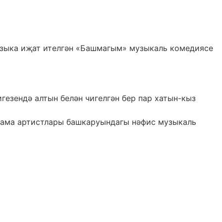
узыка иҗат ителгән «Башмагым» музыкаль комедиясе
гезендә алтын белән чигелгән бер пар хатын-кыз
рама артистлары башкаруындагы нәфис музыкаль