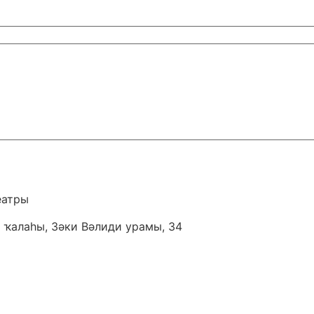
еатры
 ҡалаһы, Зәки Вәлиди урамы, 34