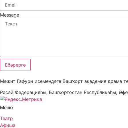
Message
Ебәрергә
Мәжит Ғафури исемендәге Башҡорт академия драма т
Рәсәй Федерацияһы, Башҡортостан Республикаһы, Өфө
Меню
Театр
Афиша