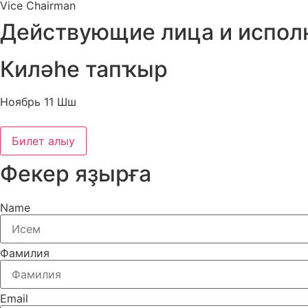
Vice Chairman
Действующие лица и испол
Киләһе тапҡыр
Ноябрь 11 Шш
Билет алыу
Фекер яҙырға
Name
Фамилия
Email