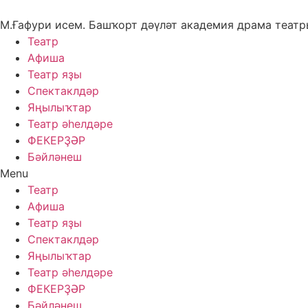
Skip
to
М.Ғафури исем. Башҡорт дәүләт академия драма теат
content
Театр
Афиша
Театр яҙы
Спектаклдәр
Яңылыҡтар
Театр әһелдәре
ФЕКЕРҘӘР
Бәйләнеш
Menu
Театр
Афиша
Театр яҙы
Спектаклдәр
Яңылыҡтар
Театр әһелдәре
ФЕКЕРҘӘР
Бәйләнеш