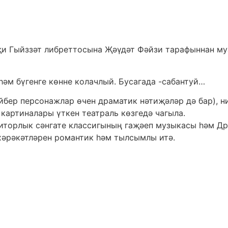
җи Гыйззәт либреттосына Җәүдәт Фәйзи тарафыннан м
һәм бүгенге көнне колачлый. Бусагада -сабантуй…
йбер персонажлар өчен драматик нәтиҗәләр дә бар), ни
артиналары үткен театраль көзгедә чагыла.
зиторлык сәнгате классигының гаҗәеп музыкасы һәм Д
 хәрәкәтләрен романтик һәм тылсымлы итә.