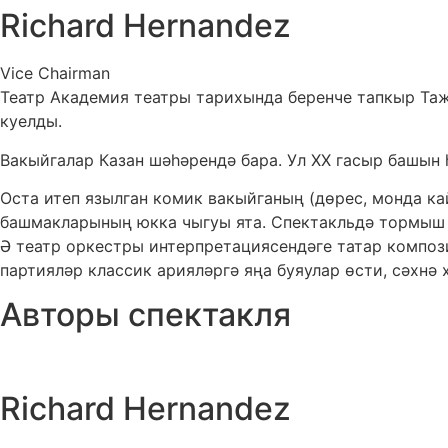
Richard Hernandez
Vice Chairman
Театр Академия театры тарихында беренче тапкыр Та
куелды.
Вакыйгалар Казан шәһәрендә бара. Ул ХХ гасыр башын 
Оста итеп язылган комик вакыйганың (дөрес, монда ка
башмакларының юкка чыгуы ята. Спектакльдә тормыш к
Ә театр оркестры интерпретациясендәге татар компо
партияләр классик арияләргә яңа буяулар өсти, сәхнә
Авторы спектакля
Richard Hernandez