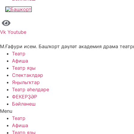
Vk
Youtube
М.Ғафури исем. Башҡорт дәүләт академия драма теат
Театр
Афиша
Театр яҙы
Спектаклдәр
Яңылыҡтар
Театр әһелдәре
ФЕКЕРҘӘР
Бәйләнеш
Menu
Театр
Афиша
Театр яҙы