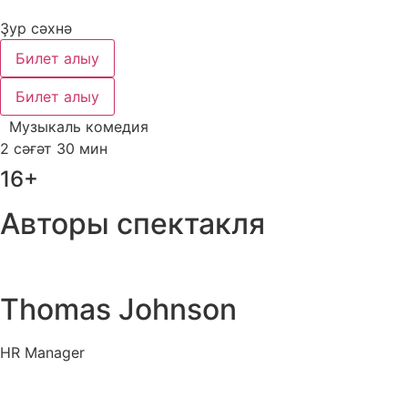
Ҙур сәхнә
Билет алыу
Билет алыу
Музыкаль комедия
2 сәғәт 30 мин
16+
Авторы спектакля
Thomas Johnson
HR Manager