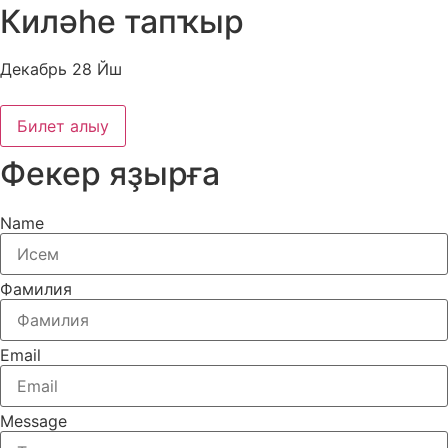
Киләһе тапҡыр
Декабрь 28 Йш
Билет алыу
Фекер яҙырға
Name
Фамилия
Email
Message