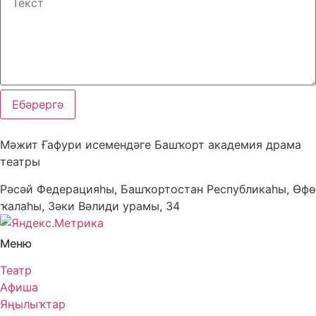
Ебәрергә
Мәжит Ғафури исемендәге Башҡорт академия драма
театры
Рәсәй Федерацияһы, Башҡортостан Республикаһы, Өфө
ҡалаһы, Зәки Вәлиди урамы, 34
Меню
Театр
Афиша
Яңылыҡтар