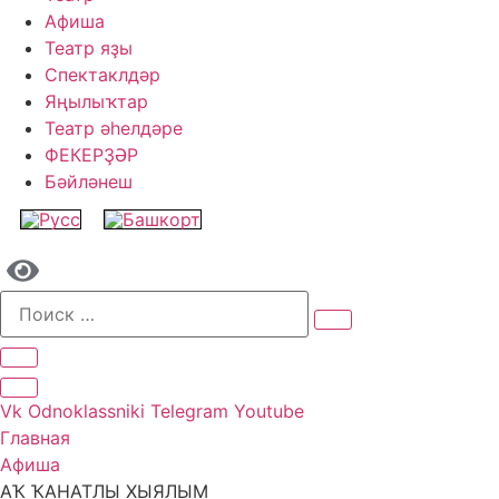
Афиша
Театр яҙы
Спектаклдәр
Яңылыҡтар
Театр әһелдәре
ФЕКЕРҘӘР
Бәйләнеш
Vk
Odnoklassniki
Telegram
Youtube
Главная
Афиша
АҠ ҠАНАТЛЫ ХЫЯЛЫМ