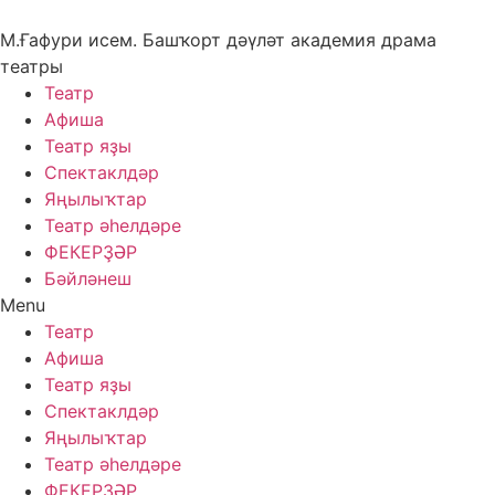
Skip
to
М.Ғафури исем. Башҡорт дәүләт академия драма
content
театры
Театр
Афиша
Театр яҙы
Спектаклдәр
Яңылыҡтар
Театр әһелдәре
ФЕКЕРҘӘР
Бәйләнеш
Menu
Театр
Афиша
Театр яҙы
Спектаклдәр
Яңылыҡтар
Театр әһелдәре
ФЕКЕРҘӘР