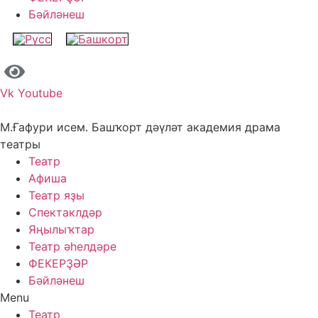
Бәйләнеш
Vk
Youtube
М.Ғафури исем. Башҡорт дәүләт академия драма
театры
Театр
Афиша
Театр яҙы
Спектаклдәр
Яңылыҡтар
Театр әһелдәре
ФЕКЕРҘӘР
Бәйләнеш
Menu
Театр