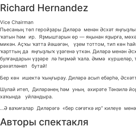
Richard Hernandez
Vice Chairman
Пьесаның төп геройҙары Диләрә менән Әсхәт яңғыҙлы
ҡатын һәм ир. Яҙмыштарын өр — яңынан яҙырға, мөхәб
микән. Аҫҡы ҡатта йәшәгән, үҙем тоттом, тип көн һа
ҡарттың да яңғыҙлыҡ үҙәгенә үткән. Диләрә менән Әс
булғандарын үҙҙәре лә һиҙмәй ҡала. Әммә күршеләр,
рәхәтләнеп бутай!
Бер көн ишектә ҡыңғырау. Диләрә асып ебәрһә, Әсхәтт
Шулай итеп, Диләрәнең һәм уның әхирәте Тәнзилә йо
хаҡында уйландыра.
…Ә ваҡиғалар Диләрәгә «бер сәғәткә ир” килеүе мен
Авторы спектакля