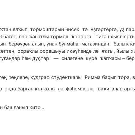
ҡтан ялҡып, тормоштарын нисек тә үҙгәртергә, үҙ па
бәтле, пар ҡанатлы тормош ҡорорға тигән хыял ярты 
йын берәүҙән алып, унан булмаһа магазиндан балыҡ к
хәттең осраҡлы осрашыуы икәүһендә лә яҡты, йылы хис
 туғандар һәм дуҫтар — силәгенә күрә ҡапҡасы – бе
ең һеңлеһе, худграф студенткаһы Римма баҫып тора, в
ртонда барған көлкөлө лә, фәһемле лә ваҡиғалар арт
ән башланып китә…