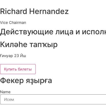
Richard Hernandez
Vice Chairman
Действующие лица и испол
Киләһе тапҡыр
Ғинуар 23 Йш
Купить билеты
Фекер яҙырға
Name