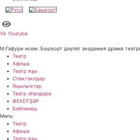
Vk
Youtube
М.Ғафури исем. Башҡорт дәүләт академия драма теат
Театр
Афиша
Театр яҙы
Спектаклдәр
Яңылыҡтар
Театр әһелдәре
ФЕКЕРҘӘР
Бәйләнеш
Menu
Театр
Афиша
Театр яҙы