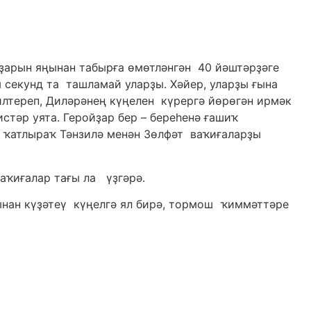
рҙарын яңынан табырға өмөтләнгән 40 йәштәрҙәге
секунд та ташламай уларҙы. Хәйер, уларҙы ғына
илтереп, Диләрәнең күңелен күрергә йөрөгән ирмәк
тәр уята. Геройҙар бер – береһенә ғашиҡ
р ҡатлыраҡ Тәнзилә менән Зөлфәт ваҡиғаларҙы
аҡиғалар тағы ла үҙгәрә.
ынан күҙәтеү күңелгә ял бирә, тормош ҡиммәттәре