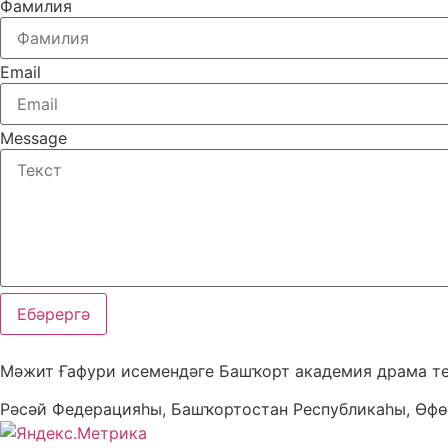
Фамилия
Email
Message
Ебәрергә
Мәжит Ғафури исемендәге Башҡорт академия драма т
Рәсәй Федерацияһы, Башҡортостан Республикаһы, Өфө