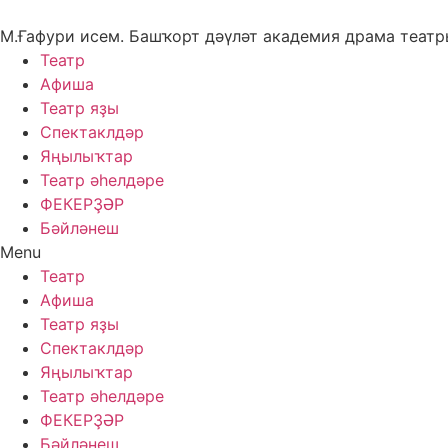
Skip
to
М.Ғафури исем. Башҡорт дәүләт академия драма теат
content
Театр
Афиша
Театр яҙы
Спектаклдәр
Яңылыҡтар
Театр әһелдәре
ФЕКЕРҘӘР
Бәйләнеш
Menu
Театр
Афиша
Театр яҙы
Спектаклдәр
Яңылыҡтар
Театр әһелдәре
ФЕКЕРҘӘР
Бәйләнеш