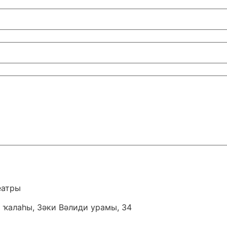
еатры
 ҡалаһы, Зәки Вәлиди урамы, 34