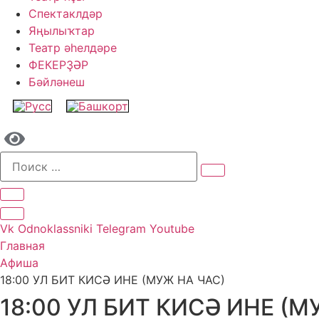
Спектаклдәр
Яңылыҡтар
Театр әһелдәре
ФЕКЕРҘӘР
Бәйләнеш
Vk
Odnoklassniki
Telegram
Youtube
Главная
Афиша
18:00 УЛ БИТ КИСӘ ИНЕ (МУЖ НА ЧАС)
18:00 УЛ БИТ КИСӘ ИНЕ (М