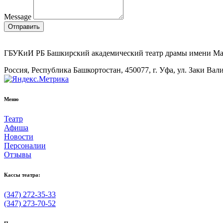
Message
Отправить
ГБУКиИ РБ Башкирский академический театр драмы имени М
Россия, Республика Башкортостан, 450077, г. Уфа, ул. Заки Вал
Меню
Театр
Афиша
Новости
Персоналии
Отзывы
Кассы театра:
(347) 272-35-33
(347) 273-70-52