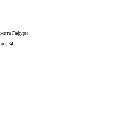
ажита Гафури
иди, 34