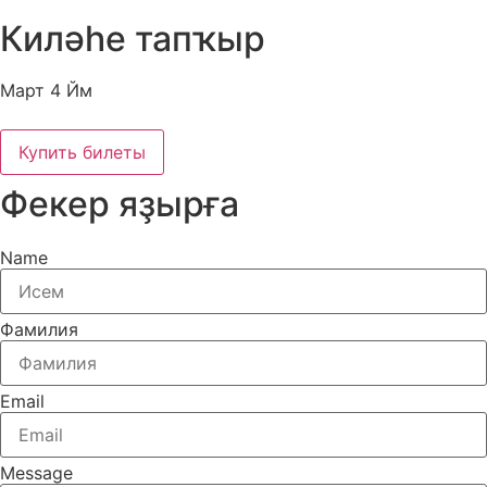
Киләһе тапҡыр
Март 4 Йм
Купить билеты
Фекер яҙырға
Name
Фамилия
Email
Message