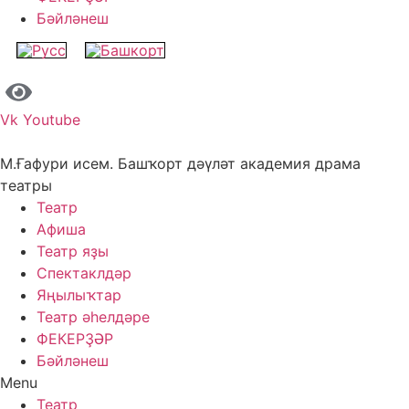
Бәйләнеш
Vk
Youtube
М.Ғафури исем. Башҡорт дәүләт академия драма
театры
Театр
Афиша
Театр яҙы
Спектаклдәр
Яңылыҡтар
Театр әһелдәре
ФЕКЕРҘӘР
Бәйләнеш
Menu
Театр