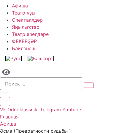
Афиша
Театр яҙы
Спектаклдәр
Яңылыҡтар
Театр әһелдәре
ФЕКЕРҘӘР
Бәйләнеш
Vk
Odnoklassniki
Telegram
Youtube
Главная
Афиша
Әсмә (Превратности судьбы )