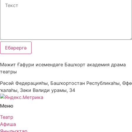
Ебәрергә
Мәжит Ғафури исемендәге Башҡорт академия драма
театры
Рәсәй Федерацияһы, Башҡортостан Республикаһы, Өфө
ҡалаһы, Зәки Вәлиди урамы, 34
Меню
Театр
Афиша
Яңылыҡтар