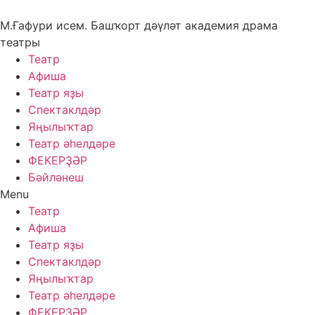
Skip
to
М.Ғафури исем. Башҡорт дәүләт академия драма
content
театры
Театр
Афиша
Театр яҙы
Спектаклдәр
Яңылыҡтар
Театр әһелдәре
ФЕКЕРҘӘР
Бәйләнеш
Menu
Театр
Афиша
Театр яҙы
Спектаклдәр
Яңылыҡтар
Театр әһелдәре
ФЕКЕРҘӘР