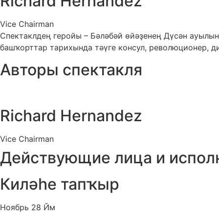
Richard Hernandez
Vice Chairman
Спектаклдең геройы – Бәләбәй өйәҙенең Дүсән ауылын
башҡорттар тарихында тәүге консул, революционер, 
Авторы спектакля
Richard Hernandez
Vice Chairman
Действующие лица и испол
Киләһе тапҡыр
Ноябрь 28 Йм