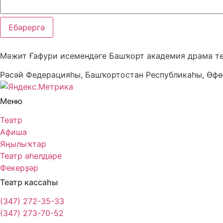
Ебәрергә
Мәжит Ғафури исемендәге Башҡорт академия драма т
Рәсәй Федерацияһы, Башҡортостан Республикаһы, Өфө
Меню
Театр
Афиша
Яңылыҡтар
Театр әһелдәре
Фекерҙәр
Театр кассаһы
(347) 272-35-33
(347) 273-70-52