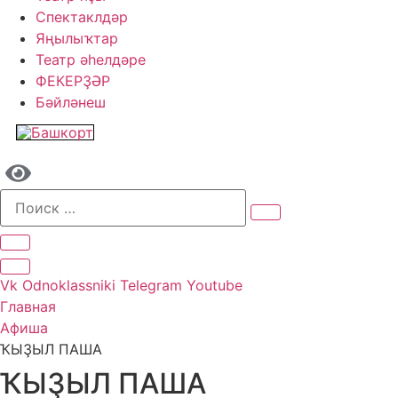
Спектаклдәр
Яңылыҡтар
Театр әһелдәре
ФЕКЕРҘӘР
Бәйләнеш
Vk
Odnoklassniki
Telegram
Youtube
Главная
Афиша
ҠЫҘЫЛ ПАША
ҠЫҘЫЛ ПАША