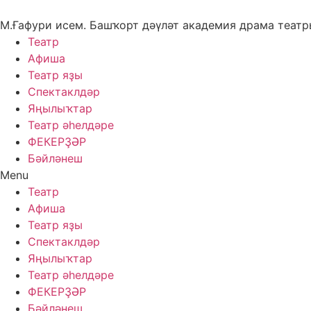
Skip
to
М.Ғафури исем. Башҡорт дәүләт академия драма теат
content
Театр
Афиша
Театр яҙы
Спектаклдәр
Яңылыҡтар
Театр әһелдәре
ФЕКЕРҘӘР
Бәйләнеш
Menu
Театр
Афиша
Театр яҙы
Спектаклдәр
Яңылыҡтар
Театр әһелдәре
ФЕКЕРҘӘР
Бәйләнеш