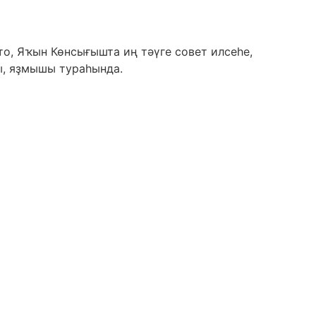
, Яҡын Көнсығышта иң тәүге совет илсеһе,
ы, яҙмышы тураһында.