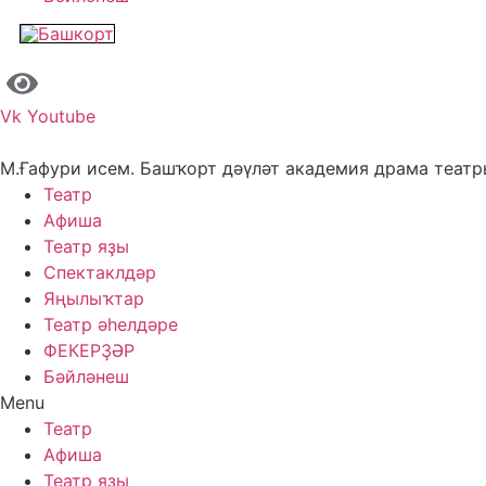
Vk
Youtube
М.Ғафури исем. Башҡорт дәүләт академия драма теат
Театр
Афиша
Театр яҙы
Спектаклдәр
Яңылыҡтар
Театр әһелдәре
ФЕКЕРҘӘР
Бәйләнеш
Menu
Театр
Афиша
Театр яҙы