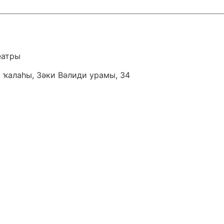
еатры
 ҡалаһы, Зәки Вәлиди урамы, 34