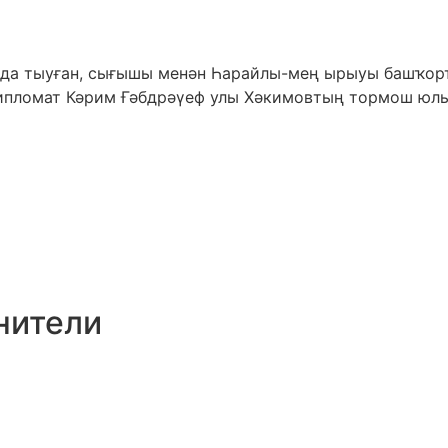
да тыуған, сығышы менән Һарайлы-мең ырыуы башҡорто
дипломат Кәрим Ғәбдрәүеф улы Хәкимовтың тормош юл
нители