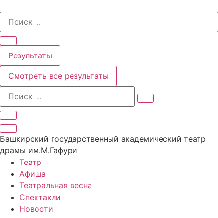
Перейти
Search
к
...
содержимому
Результаты
Смотреть все результаты
Башкирский государственный академический театр
драмы им.М.Гафури
Театр
Афиша
Театральная весна
Спектакли
Новости