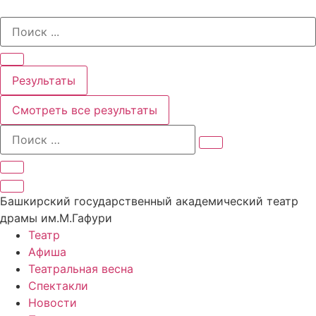
Перейти
Search
к
...
содержимому
Результаты
Смотреть все результаты
Башкирский государственный академический театр
драмы им.М.Гафури
Театр
Афиша
Театральная весна
Спектакли
Новости