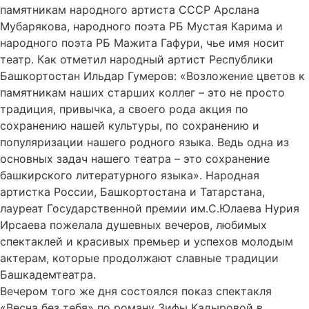
памятникам народного артиста СССР Арслана
Мубарякова, народного поэта РБ Мустая Карима и
народного поэта РБ Мажита Гафури, чье имя носит
театр. Как отметил народный артист Республики
Башкортостан Ильдар Гумеров: «Возложение цветов к
памятникам наших старших коллег – это не просто
традиция, привычка, а своего рода акция по
сохранению нашей культуры, по сохранению и
популяризации нашего родного языка. Ведь одна из
основных задач нашего театра – это сохранение
башкирского литературного языка». Народная
артистка России, Башкортостана и Татарстана,
лауреат Государственной премии им.С.Юлаева Нурия
Ирсаева пожелала душевных вечеров, любимых
спектаклей и красивых премьер и успехов молодым
актерам, которые продолжают славные традиции
Башкадемтеатра.
Вечером того же дня состоялся показ спектакля
«Весна без тебя» по роману Зифы Кадыровой в