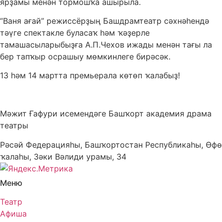
ярҙамы менән тормошҡа ашырыла.
“Ваня ағай” режиссёрҙың Башдрамтеатр сәхнәһендә
тәүге спектакле буласаҡ һәм ҡәҙерле
тамашасыларыбыҙға А.П.Чехов ижады менән тағы ла
бер тапҡыр осрашыу мөмкинлеге бирәсәк.
13 һәм 14 мартта премьерала көтөп ҡалабыҙ!
Мәжит Ғафури исемендәге Башҡорт академия драма
театры
Рәсәй Федерацияһы, Башҡортостан Республикаһы, Өфө
ҡалаһы, Зәки Вәлиди урамы, 34
Меню
Театр
Афиша