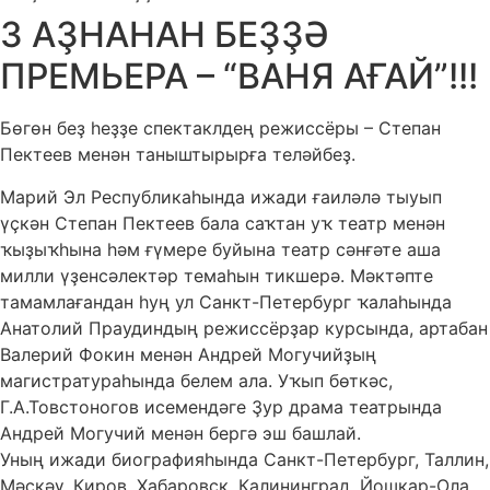
3 АҘНАНАН БЕҘҘӘ
ПРЕМЬЕРА – “ВАНЯ АҒАЙ”!!!
Бөгөн беҙ һеҙҙе спектаклдең режиссёры – Степан
Пектеев менән таныштырырға теләйбеҙ.
Марий Эл Республикаһында ижади ғаиләлә тыуып
үҫкән Степан Пектеев бала саҡтан уҡ театр менән
ҡыҙыҡһына һәм ғүмере буйына театр сәнғәте аша
милли үҙенсәлектәр темаһын тикшерә. Мәктәпте
тамамлағандан һуң ул Санкт-Петербург ҡалаһында
Анатолий Праудиндың режиссёрҙар курсында, артабан
Валерий Фокин менән Андрей Могучийҙың
магистратураһында белем ала. Уҡып бөткәс,
Г.А.Товстоногов исемендәге Ҙур драма театрында
Андрей Могучий менән бергә эш башлай.
Уның ижади биографияһында Санкт-Петербург, Таллин,
Мәскәү, Киров, Хабаровск, Калининград, Йошкар-Ола,