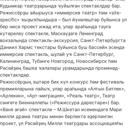
Кудымкар театрҙарында ҡуйылған спектаклдәр бар.
Режиссёрҙы айырыуса «иммерсив театр» һәм «site-
specific» ҡыҙыҡһындыра – был йүнәлештәр буйынса ул
бер нисә проект ижад итә, улар араһында тауға
күтәрелеү спектакле, Мәскәүҙәге Ленинград
вокзалында спектакль-экскурсия, Санкт-Петербургта
Даниил Хармс текстары буйынса буш бассейн эсендә
иммерсив спектакль, шулай уҡ Санкт-Петербург,
Калининград, Түбәнге Новгород, Новосибирск һәм
Рәсәйҙең башҡа ҡалалары урамдарында променад-
спектаклдәр.
Режиссёрҙың эштәре бик күп конкурс һәм фестиваль
премияларына лайыҡ, улар араһында «Алтын Битлек»,
«Арлекин», «Арт-миграция», «Реаль театр», Театр
сәнғәте биенналлеһы («Режиссура дәрестәре») бар.
«Ваня ағай» спектакле – М.Шкетан исемендәге Мари
милли драма театры менән берлектә әҙерләнгән
проект, ул Рәсәйҙең Милли театрҙары ассоциацияһы