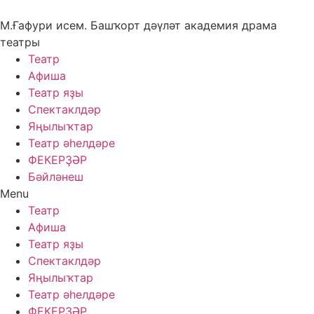
Skip
to
М.Ғафури исем. Башҡорт дәүләт академия драма
content
театры
Театр
Афиша
Театр яҙы
Спектаклдәр
Яңылыҡтар
Театр әһелдәре
ФЕКЕРҘӘР
Бәйләнеш
Menu
Театр
Афиша
Театр яҙы
Спектаклдәр
Яңылыҡтар
Театр әһелдәре
ФЕКЕРҘӘР