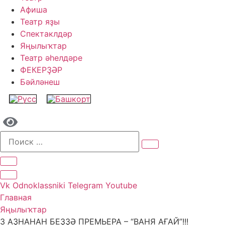
Афиша
Театр яҙы
Спектаклдәр
Яңылыҡтар
Театр әһелдәре
ФЕКЕРҘӘР
Бәйләнеш
Vk
Odnoklassniki
Telegram
Youtube
Главная
Яңылыҡтар
3 АҘНАНАН БЕҘҘӘ ПРЕМЬЕРА – “ВАНЯ АҒАЙ”!!!