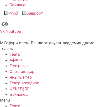
Бәйләнеш
Vk
Youtube
М.Ғафури исем. Башҡорт дәүләт академия драма
театры
Театр
Афиша
Театр яҙы
Спектаклдәр
Яңылыҡтар
Театр әһелдәре
ФЕКЕРҘӘР
Бәйләнеш
Menu
Театр