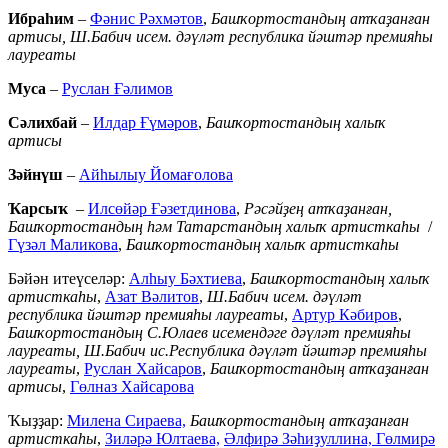
Ибраһим
–
Фәнис Рәхмәтов
,
Башҡортостандың атҡаҙанған
артисы, Ш.Бабич исем. дәүләт республика йәштәр премияһы
лауреаты
Муса
–
Руслан Ғәлимов
Сәлихбай
–
Илдар Ғүмәров
,
Башҡортостандың халыҡ
артисы
Зәйнүш
–
Айһылыу Йомағолова
Ҡарсыҡ
–
Илсөйәр Ғәзетдинова
,
Рәсәйҙең атҡаҙанған,
Башҡортостандың һәм Татарстандың халыҡ артисткаһы
/
Гүзәл Маликова
,
Башҡортостандың халыҡ артисткаһы
Бәйән итеүселәр:
Алһыу Бәхтиева
,
Башҡортостандың халыҡ
артисткаһы
,
Азат Вәлитов
,
Ш.Бабич исем. дәүләт
республика йәштәр премияһы лауреаты
,
Артур Кәбиров
,
Башҡортостандың С.Юлаев исемендәге дәүләт премияһы
лауреаты, Ш.Бабич ис.Республика дәүләт йәштәр премияһы
лауреаты
,
Руслан Хайсаров
,
Башҡортостандың атҡаҙанған
артисы
,
Гөлназ Хайсарова
Ҡыҙҙар:
Милена Сираева,
Башҡортостандың атҡаҙанған
артисткаһы
,
Зиләрә Юлтаева,
Әлфирә Зәһиҙуллина,
Гөлмирә