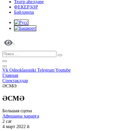
Театр әһелдәре
ФЕКЕРҘӘР
Бәйләнеш
Vk
Odnoklassniki
Telegram
Youtube
Главная
Спектаклдәр
ӘСМӘ
ӘСМӘ
Большая сцена
Афишаны ҡарарға
2 сәғ
4 март 2022 й