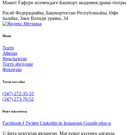
Мәжит Ғафури исемендәге Башҡорт академия драма театры
Рәсәй Федерацияһы, Башҡортостан Республикаһы, Өфө
ҡалаһы, Зәки Вәлиди урамы, 34
Меню
Театр
Афиша
Яңылыҡтар
Театр әһелдәре
Фекерҙәр
Театр кассаһы
(347) 272-35-33
(347) 273-70-52
Беҙгә яҙылығыҙ
Facebook-f
Twitter
Linkedin-in
Instagram
Google-plus-g
© Бөтә хоҡуҡтар яҡланған. Мәғлүмәт күсереп алғанда