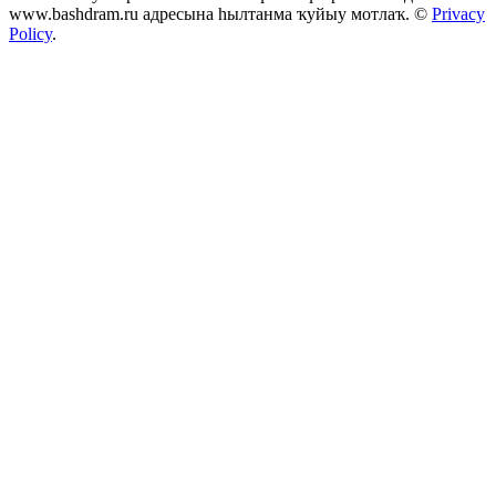
www.bashdram.ru адресына һылтанма ҡуйыу мотлаҡ. ©
Privacy
Policy
.