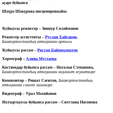
әҫәре буйынса
Шәүрә Шәкүрова инсценировкаһы
Ҡуйыусы режиссер – Зиннур Сөләймәнов
Режиссер ассистенты –
Руслан Хайсаров
,
Башҡортостандың атҡаҙанған артисы
Ҡуйыусы рәссам –
Рөстәм Баймөхәмәтов
Хореограф –
Алина Мустаева
Костюмдар буйынса рәссам – Наталья Степанова,
Башҡортостандың атҡаҙанған мәҙәниәт хеҙмәткәре
Композитор – Ришат Сәғитов,
Башҡортостандың
атҡаҙанған сәнғәт эшмәкәре
Видеограф – Урал Мәхийәнов
Яҡтыртыусы буйынса рәссам – Светлана Насонова