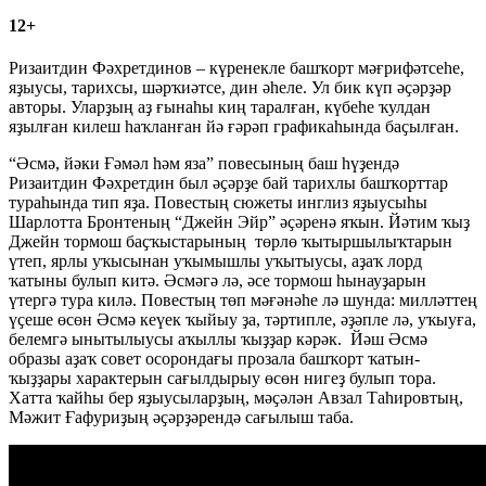
12+
Ризаитдин Фәхретдинов – күренекле башҡорт мәғрифәтсеһе,
яҙыусы, тарихсы, шәрҡиәтсе, дин әһеле. Ул бик күп әҫәрҙәр
авторы. Уларҙың аҙ ғынаһы киң таралған, күбеһе ҡулдан
яҙылған килеш һаҡланған йә ғәрәп графикаһында баҫылған.
“Әсмә, йәки Ғәмәл һәм яза” повесының баш һүҙендә
Ризаитдин Фәхретдин был әҫәрҙе бай тарихлы башҡорттар
тураһында тип яҙа. Повестың сюжеты инглиз яҙыусыһы
Шарлотта Бронтеның “Джейн Эйр” әҫәренә яҡын. Йәтим ҡыҙ
Джейн тормош баҫҡыстарының төрлө ҡытыршылыҡтарын
үтеп, ярлы уҡысынан уҡымышлы уҡытыусы, аҙаҡ лорд
ҡатыны булып китә. Әсмәгә лә, әсе тормош һынауҙарын
үтергә тура килә. Повестың төп мәғәнәһе лә шунда: милләттең
үҫеше өсөн Әсмә кеүек ҡыйыу ҙа, тәртипле, әҙәпле лә, уҡыуға,
белемгә ынытылыусы аҡыллы ҡыҙҙар кәрәк. Йәш Әсмә
образы аҙаҡ совет осорондағы прозала башҡорт ҡатын-
ҡыҙҙары характерын сағылдырыу өсөн нигеҙ булып тора.
Хатта ҡайһы бер яҙыусыларҙың, мәҫәлән Авзал Таһировтың,
Мәжит Ғафуриҙың әҫәрҙәрендә сағылыш таба.