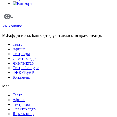
Vk
Youtube
М.Ғафури исем. Башҡорт дәүләт академия драма театры
Театр
Афиша
Театр яҙы
Спектаклдәр
Яңылыҡтар
Театр әһелдәре
ФЕКЕРҘӘР
Бәйләнеш
Menu
Театр
Афиша
Театр яҙы
Спектаклдәр
Яңылыҡтар