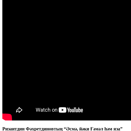
Ризаитдин Фәхретдиновтың “Әсмә, йәки Ғәмәл һәм яза”