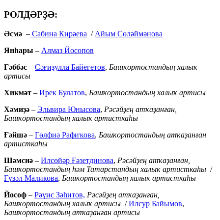
РОЛДӘРҘӘ:
Әсмә
–
Сабина Кирәева
/
Айым Сөләймәнова
Янһары
–
Алмаз Йосопов
Ғәббәс
–
Сәғиҙулла Байегетов
,
Башҡортостандың халыҡ
артисы
Хикмәт
–
Ирек Булатов
,
Башҡортостандың халыҡ артисы
Хәмиҙә
–
Эльвира Юнысова
,
Рәсәйҙең атҡаҙанған,
Башҡортостандың халыҡ артисткаһы
Ғәйшә
–
Гөлфиә Рафиҡова
,
Башҡортостандың атҡаҙанған
артисткаһы
Шәмсиә
–
Илсөйәр Ғәзетдинова
,
Рәсәйҙең атҡаҙанған,
Башҡортостандың һәм Татарстандың халыҡ артисткаһы
/
Гүзәл Маликова
,
Башҡортостандың халыҡ артисткаһы
Йософ
–
Рәүис Зәһитов,
Рәсәйҙең атҡаҙанған,
Башҡортостандың халыҡ артисы
/
Илсур Байымов
,
Башҡортостандың атҡаҙанған артисы